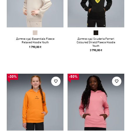
Дитяче худі Essentials Fleece
Дитяче худі Scuderia Ferrari
Relaxed Hoodie Youth
Coloured Shield Fleece Hoodie
Youth
1 790,00 ₴
3 790,00 ₴
-30%
-50%