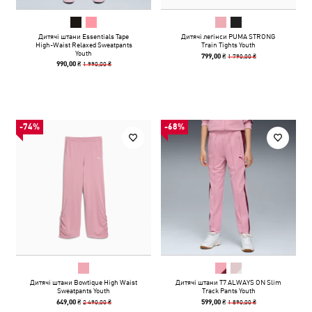
Дитячі штани Essentials Tape
Дитячі легінси PUMA STRONG
High-Waist Relaxed Sweatpants
Train Tights Youth
Youth
1 790,00 ₴
799,00 ₴
1 990,00 ₴
990,00 ₴
-74%
-68%
Дитячі штани Bowtique High Waist
Дитячі штани T7 ALWAYS ON Slim
Sweatpants Youth
Track Pants Youth
2 490,00 ₴
1 890,00 ₴
649,00 ₴
599,00 ₴