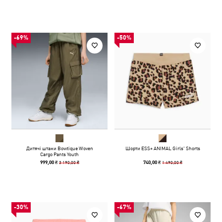
-69%
-50%
Дитячі штани Bowtique Woven
Шорти ESS+ ANIMAL Girls' Shorts
Cargo Pants Youth
3 190,00 ₴
1 490,00 ₴
999,00 ₴
740,00 ₴
-30%
-67%