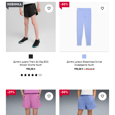
НОВИНКА
-50%
Дитячі шорти Train All Day ESS
Дитячі штани Essentials Script
Woven Shorts Youth
Sweatpants Youth
1 990,00 ₴
990,00 ₴
990,00 ₴
(
1
)
-29%
-50%