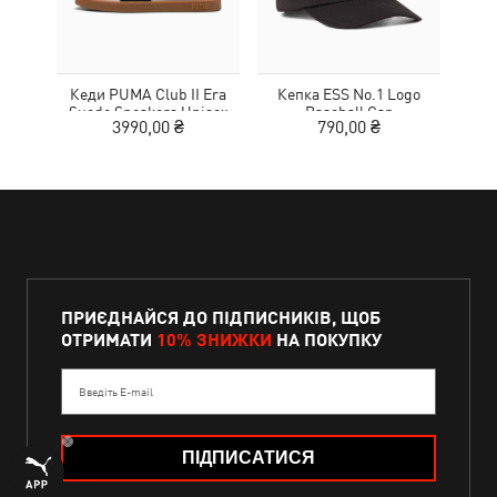
Кеди PUMA Club II Era
Кепка ESS No.1 Logo
Suede Sneakers Unisex
Baseball Cap
MOT
3990,00 ₴
790,00 ₴
ПРИЄДНАЙСЯ ДО ПІДПИСНИКІВ, ЩОБ
ОТРИМАТИ
10% ЗНИЖКИ
НА ПОКУПКУ
Введіть E-mail
ПІДПИСАТИСЯ