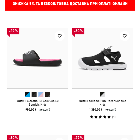
ЗНИЖКА
5%
ТА БЕЗКОШТОВНА ДОСТАВКА ПРИ ОПЛАТІ ОНЛАЙН
-29%
-30%
Дитячі шльопанці Cool Cat 2.0
Дитячі сандалі Fun Racer Sandals
Sandals Kids
Kids
1 390,00 ₴
1 990,00 ₴
990,00 ₴
1 390,00 ₴
(
1
)
-30%
-27%