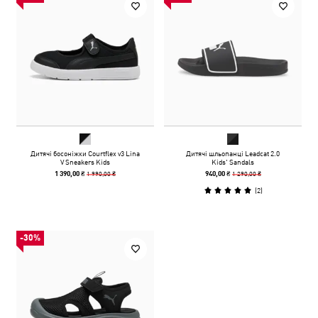
Дитячі босоніжки Courtflex v3 Lina
Дитячі шльопанці Leadcat 2.0
V Sneakers Kids
Kids' Sandals
1 990,00 ₴
1 290,00 ₴
1 390,00 ₴
940,00 ₴
(
2
)
-30%