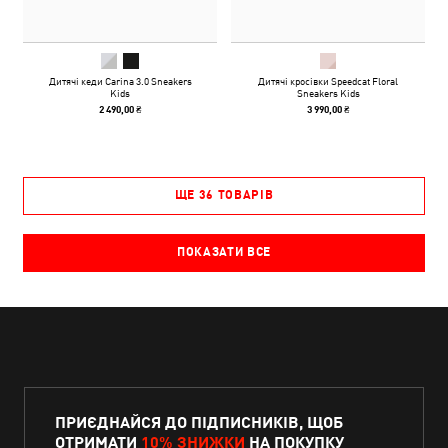
Дитячі кеди Carina 3.0 Sneakers
Дитячі кросівки Speedcat Floral
Kids
Sneakers Kids
2 490,00 ₴
3 990,00 ₴
ЩЕ 36 ТОВАРІВ
ПОКАЗАТИ ВСЕ
ПРИЄДНАЙСЯ ДО ПІДПИСНИКІВ, ЩОБ
ОТРИМАТИ
10% ЗНИЖКИ
НА ПОКУПКУ