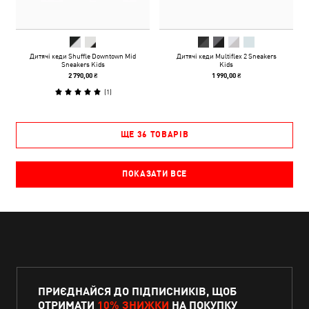
Дитячі кеди Shuffle Downtown Mid
Дитячі кеди Multiflex 2 Sneakers
Sneakers Kids
Kids
2 790,00 ₴
1 990,00 ₴
(
1
)
ЩЕ 36 ТОВАРІВ
ПОКАЗАТИ ВСЕ
ПРИЄДНАЙСЯ ДО ПІДПИСНИКІВ, ЩОБ
ОТРИМАТИ
10% ЗНИЖКИ
НА ПОКУПКУ