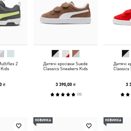
ultiflex 2
Дитячі кросівки Suede
Дитячі к
 Kids
Classics Sneakers Kids
Classics
0 ₴
3 390,00 ₴
3 
(
1
)
НОВИНКА
НОВИНКА