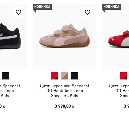
НОВИНКА
НОВИНКА
и Speedcat
Дитячі кросівки Speedcat
Дитячі кр
d-Loop
OG Hook-And-Loop
OG Ho
 Kids
Sneakers Kids
Snea
0 ₴
3 990,00 ₴
3 