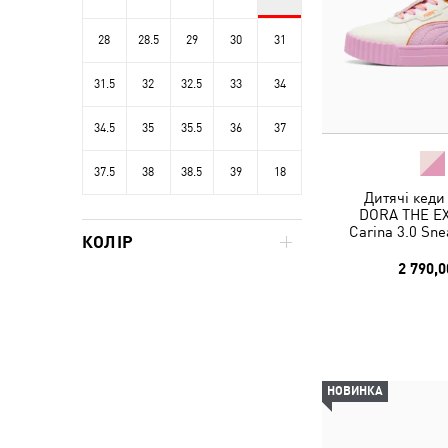
28
28.5
29
30
31
31.5
32
32.5
33
34
34.5
35
35.5
36
37
37.5
38
38.5
39
18
Дитячі кеди
DORA THE E
Carina 3.0 Sne
КОЛІР
2 790,0
НОВИНКА