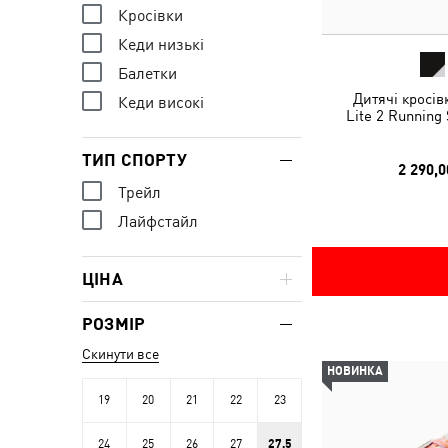
Кросівки
Кеди низькі
Балетки
Дитячі кросів
Кеди високі
Lite 2 Running
ТИП СПОРТУ
2 290,0
Трейл
Лайфстайл
ЦІНА
РОЗМІР
Скинути все
НОВИНКА
19
20
21
22
23
24
25
26
27
27.5