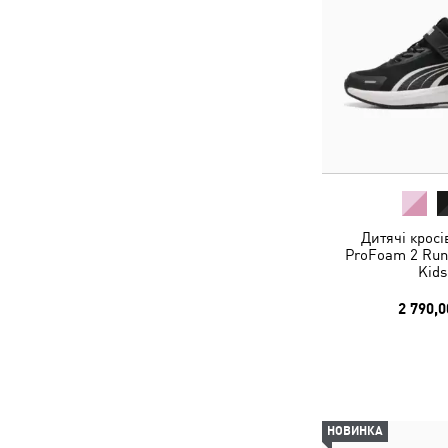
Дитячі кросі
ProFoam 2 Run
Kids
2 790,0
НОВИНКА