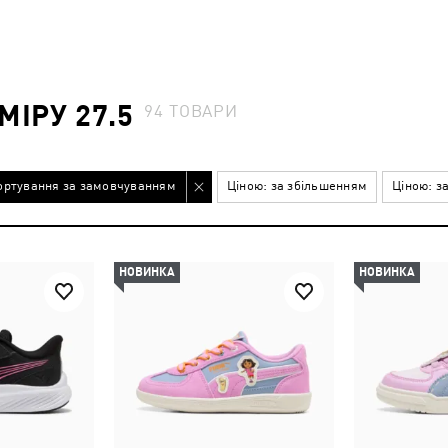
МІРУ 27.5
94
ТОВАРИ
ортування за замовчуванням
Ціною: за збільшенням
Ціною: з
НОВИНКА
НОВИНКА