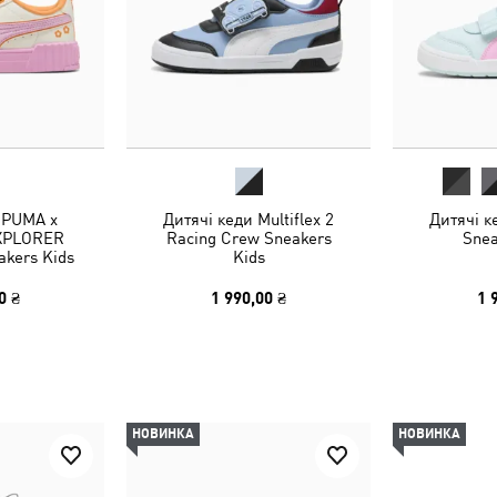
 PUMA x
Дитячі кеди Multiflex 2
Дитячі ке
XPLORER
Racing Crew Sneakers
Snea
akers Kids
Kids
0 ₴
1 990,00 ₴
1 
НОВИНКА
НОВИНКА