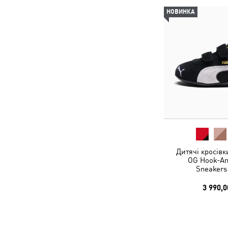
НОВИНКА
Дитячі кросівк
OG Hook-An
Sneakers
3 990,0