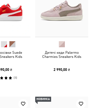
росівки Suede
Дитячі кеди Palermo
 Sneakers Kids
Charmies Sneakers Kids
390,00 ₴
2 990,00 ₴
(
1
)
НОВИНКА