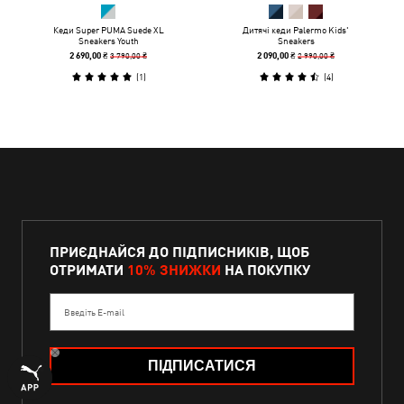
Кеди Super PUMA Suede XL
Дитячі кеди Palermo Kids'
Sneakers Youth
Sneakers
3 790,00 ₴
2 990,00 ₴
2 690,00 ₴
2 090,00 ₴
(
1
)
(
4
)
ПРИЄДНАЙСЯ ДО ПІДПИСНИКІВ, ЩОБ
ОТРИМАТИ
10% ЗНИЖКИ
НА ПОКУПКУ
Введіть E-mail
ПІДПИСАТИСЯ