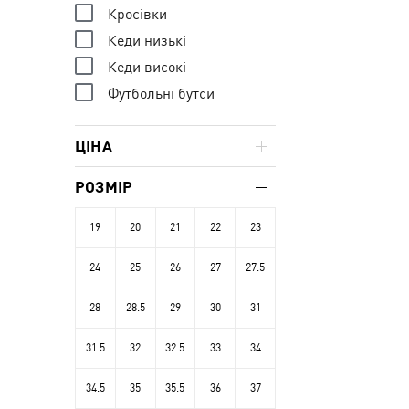
Кросівки
Кеди низькі
Кеди високі
Футбольні бутси
ЦІНА
РОЗМІР
19
20
21
22
23
24
25
26
27
27.5
28
28.5
29
30
31
31.5
32
32.5
33
34
34.5
35
35.5
36
37