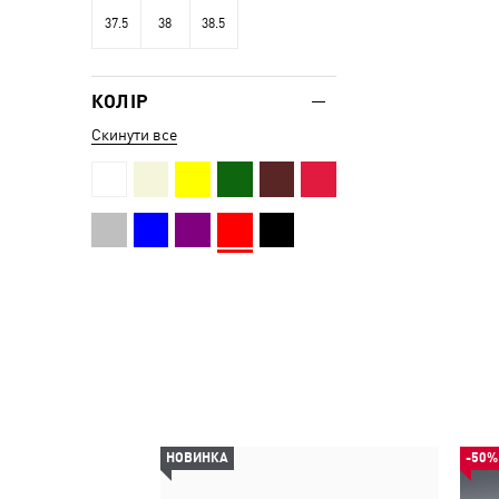
37.5
38
38.5
КОЛІР
Скинути все
НОВИНКА
-50%