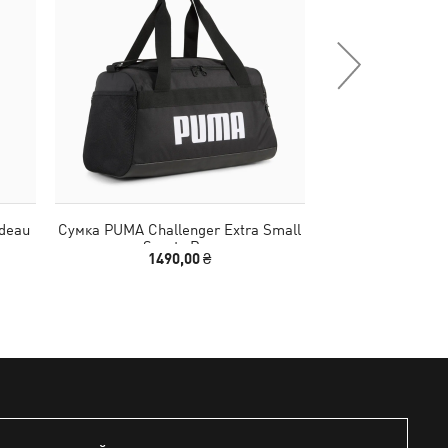
deau
Сумка PUMA Challenger Extra Small
Кепка ESS No.1 
Sports Bag
1490,00 ₴
790