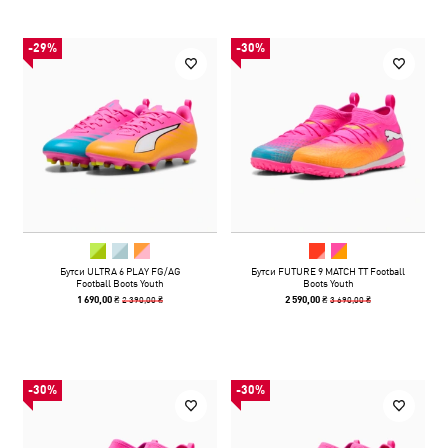
-29%
-30%
Бутси ULTRA 6 PLAY FG/AG
Бутси FUTURE 9 MATCH TT Football
Football Boots Youth
Boots Youth
2 390,00 ₴
3 690,00 ₴
1 690,00 ₴
2 590,00 ₴
-30%
-30%