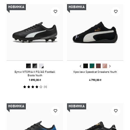
НОВИНКА
НОВИНКА
Бутси VITORIA II FG/AG Football
Кросівки Speedcat Sneakers Youth
Boots Youth
1 890,00 ₴
4 790,00 ₴
(
1
)
НОВИНКА
НОВИНКА