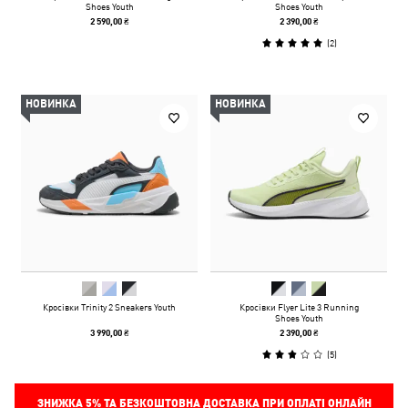
Shoes Youth
Shoes Youth
2 590,00 ₴
2 390,00 ₴
(
2
)
НОВИНКА
НОВИНКА
Кросівки Trinity 2 Sneakers Youth
Кросівки Flyer Lite 3 Running
Shoes Youth
3 990,00 ₴
2 390,00 ₴
(
5
)
ЗНИЖКА
5%
ТА БЕЗКОШТОВНА ДОСТАВКА ПРИ ОПЛАТІ ОНЛАЙН