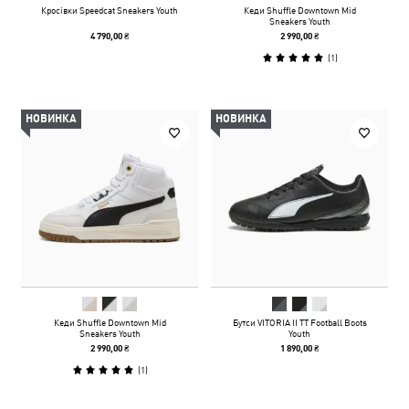
Кросівки Speedcat Sneakers Youth
Кеди Shuffle Downtown Mid
Sneakers Youth
4 790,00 ₴
2 990,00 ₴
(
1
)
НОВИНКА
НОВИНКА
Кеди Shuffle Downtown Mid
Бутси VITORIA II TT Football Boots
Sneakers Youth
Youth
2 990,00 ₴
1 890,00 ₴
(
1
)