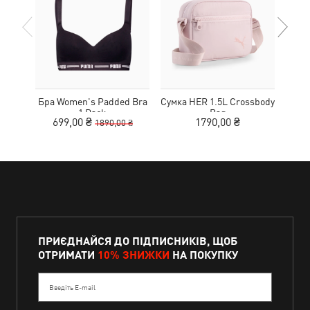
Бра Women's Padded Bra
Сумка HER 1.5L Crossbody
Кед
1 Pack
Bag
Sue
699,00 ₴
1790,00 ₴
1890,00 ₴
ПРИЄДНАЙСЯ ДО ПІДПИСНИКІВ, ЩОБ
ОТРИМАТИ
10% ЗНИЖКИ
НА ПОКУПКУ
Введіть E-mail