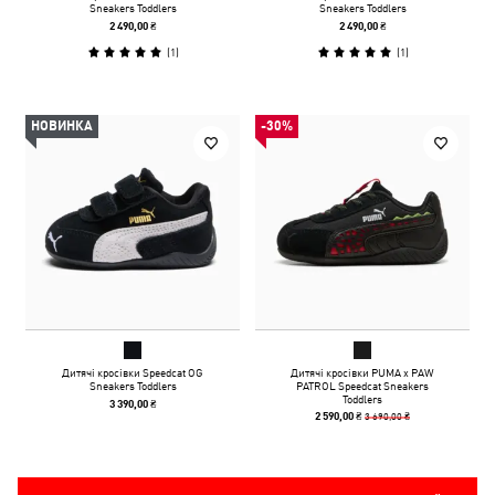
Sneakers Toddlers
Sneakers Toddlers
2 490,00 ₴
2 490,00 ₴
(
1
)
(
1
)
НОВИНКА
-30%
Дитячі кросівки Speedcat OG
Дитячі кросівки PUMA x PAW
Sneakers Toddlers
PATROL Speedcat Sneakers
Toddlers
3 390,00 ₴
3 690,00 ₴
2 590,00 ₴