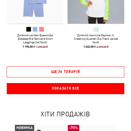
Дитячий костюм Essentials
Дитячий лонгслів Neymar Jr.
Elevated Rib Tank and Short
Creativity Quarter-Zip Track Jacket
Leggings Set Youth
Youth
1 690,00 ₴
2 290,00 ₴
1 190,00 ₴
1 640,00 ₴
ЩЕ 36 ТОВАРІВ
ПОКАЗАТИ ВСЕ
ХІТИ ПРОДАЖІВ
НОВИНКА
-70%
НОВ