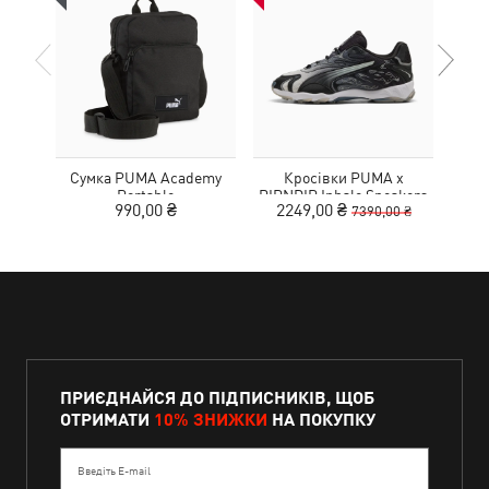
Сумка PUMA Academy
Кросівки PUMA x
Рю
Portable
RIPNDIP Inhale Sneakers
990,00 ₴
2249,00 ₴
7390,00 ₴
ПРИЄДНАЙСЯ ДО ПІДПИСНИКІВ, ЩОБ
ОТРИМАТИ
10% ЗНИЖКИ
НА ПОКУПКУ
Введіть E-mail