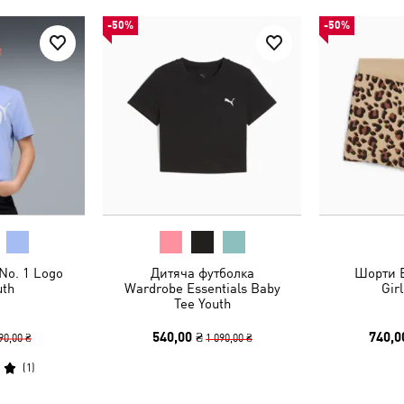
-50%
-50%
No. 1 Logo
Дитяча футболка
Шорти 
uth
Wardrobe Essentials Baby
Gir
Tee Youth
540,00 ₴
740,0
90,00 ₴
1 090,00 ₴
(
1
)