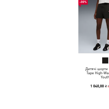
-30%
Дитячі шорти 
Tape High-Wai
Yout
1 040,00 ₴
1