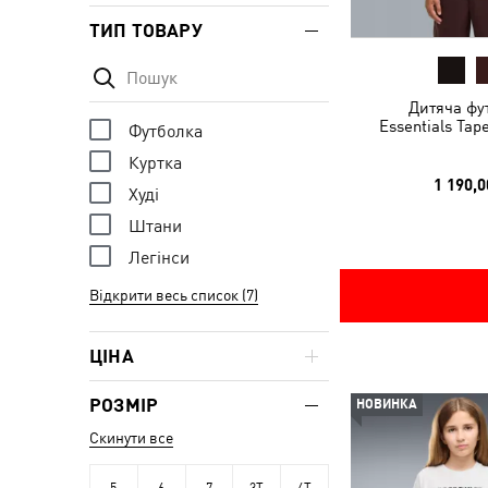
ТИП ТОВАРУ
Дитяча фу
Essentials Tap
Футболка
Куртка
1 190,0
Худі
Штани
Легінси
Відкрити весь список (7)
ЦІНА
РОЗМІР
НОВИНКА
Скинути все