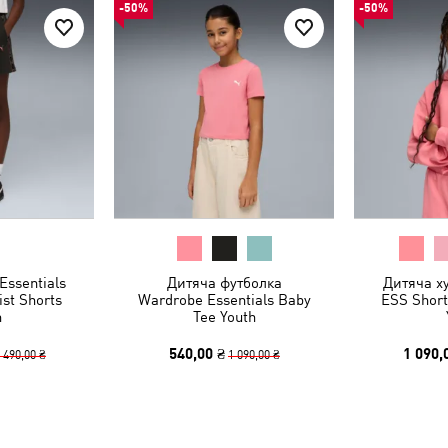
-50%
-50%
Essentials
Дитяча футболка
Дитяча х
st Shorts
Wardrobe Essentials Baby
ESS Short
h
Tee Youth
540,00 ₴
1 090,
 490,00 ₴
1 090,00 ₴