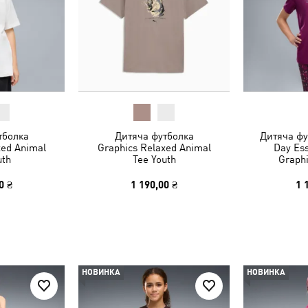
тболка
Дитяча футболка
Дитяча фут
xed Animal
Graphics Relaxed Animal
Day Ess
uth
Tee Youth
Graphi
0 ₴
1 190,00 ₴
1 
НОВИНКА
НОВИНКА