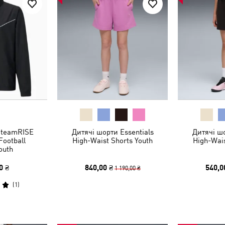
 teamRISE
Дитячі шорти Essentials
Дитячі шо
Football
High-Waist Shorts Youth
High-Wais
outh
0 ₴
840,00 ₴
540,0
1 190,00 ₴
(
1
)