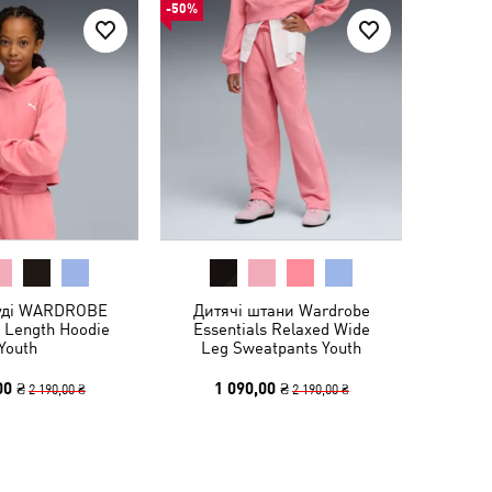
-50%
уді WARDROBE
Дитячі штани Wardrobe
 Length Hoodie
Essentials Relaxed Wide
Youth
Leg Sweatpants Youth
00 ₴
1 090,00 ₴
2 190,00 ₴
2 190,00 ₴