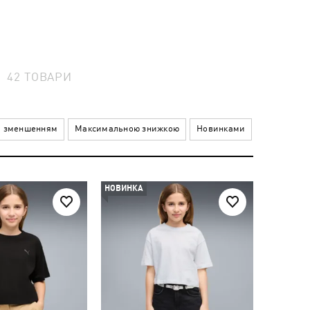
42
ТОВАРИ
а зменшенням
Максимальною знижкою
Новинками
НОВИНКА