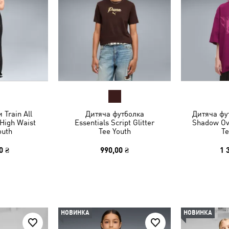
 Train All
Дитяча футболка
Дитяча фу
 High Waist
Essentials Script Glitter
Shadow Ov
outh
Tee Youth
Te
0 ₴
990,00 ₴
1 
НОВИНКА
НОВИНКА