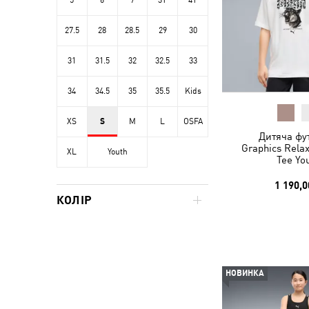
5
6
7
3T
4T
27.5
28
28.5
29
30
31
31.5
32
32.5
33
34
34.5
35
35.5
Kids
XS
S
M
L
OSFA
Дитяча фу
Graphics Rela
XL
Youth
Tee Yo
1 190,0
КОЛІР
НОВИНКА