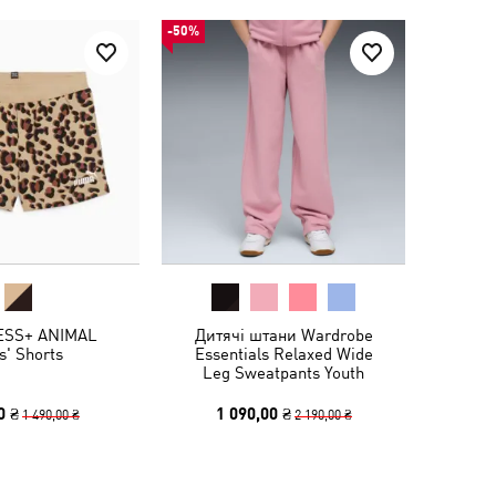
-50%
ESS+ ANIMAL
Дитячі штани Wardrobe
ls' Shorts
Essentials Relaxed Wide
Leg Sweatpants Youth
0 ₴
1 090,00 ₴
1 490,00 ₴
2 190,00 ₴