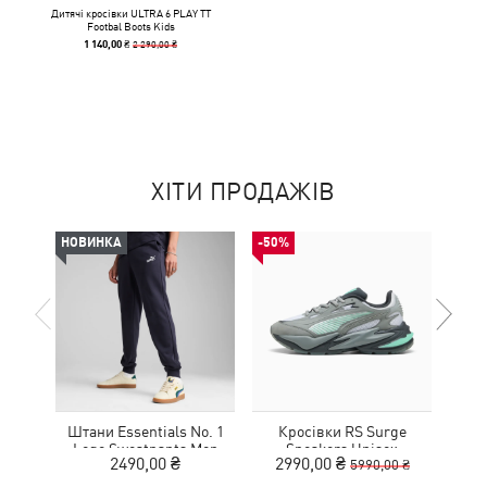
Дитячі кросівки ULTRA 6 PLAY TT
Footbal Boots Kids
2 290,00 ₴
1 140,00 ₴
ХІТИ ПРОДАЖІВ
НОВИНКА
-50%
-50%
Штани Essentials No. 1
Кросівки RS Surge
Шльо
Logo Sweatpants Men
Sneakers Unisex
2490,00 ₴
2990,00 ₴
1
5990,00 ₴