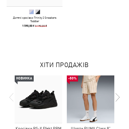
Дитячі кросівки Trinity 2 Sneakers
Toddler
3 190,00 ₴
1 590,00 ₴
ХІТИ ПРОДАЖІВ
НОВИНКА
-50%
-49%
Кросівки RS-X Efekt PRM
Шорти PUMA Class 8"