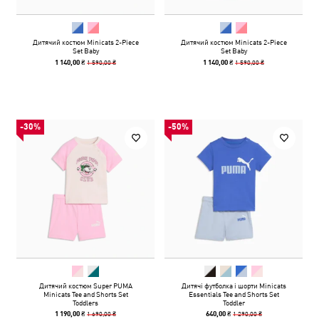
Дитячий костюм Minicats 2-Piece
Дитячий костюм Minicats 2-Piece
Set Baby
Set Baby
1 590,00 ₴
1 590,00 ₴
1 140,00 ₴
1 140,00 ₴
-30%
-50%
Дитячий костюм Super PUMA
Дитячі футболка і шорти Minicats
Minicats Tee and Shorts Set
Essentials Tee and Shorts Set
Toddlers
Toddler
1 690,00 ₴
1 290,00 ₴
1 190,00 ₴
640,00 ₴