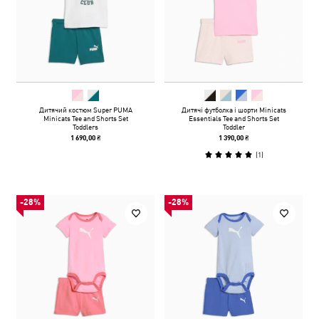
Дитячий костюм Super PUMA
Дитячі футболка і шорти Minicats
Minicats Tee and Shorts Set
Essentials Tee and Shorts Set
Toddlers
Toddler
1 690,00 ₴
1 390,00 ₴
(
1
)
-28%
-28%