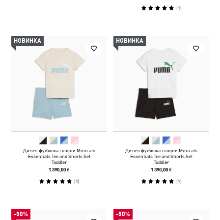
(
1
)
НОВИНКА
НОВИНКА
Дитячі футболка і шорти Minicats
Дитячі футболка і шорти Minicats
Essentials Tee and Shorts Set
Essentials Tee and Shorts Set
Toddler
Toddler
1 390,00 ₴
1 390,00 ₴
(
1
)
(
1
)
-50%
-50%