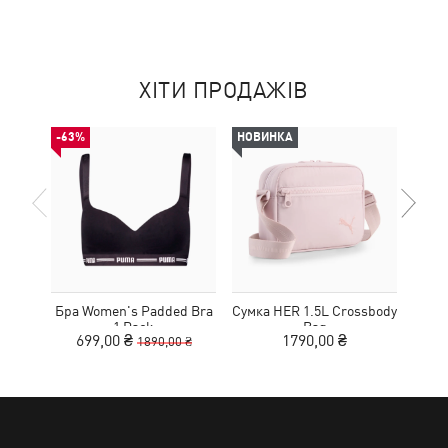
ХІТИ ПРОДАЖІВ
-63%
НОВИНКА
НОВ
Бра Women's Padded Bra
Сумка HER 1.5L Crossbody
Кед
1 Pack
Bag
Sue
699,00 ₴
1790,00 ₴
1890,00 ₴