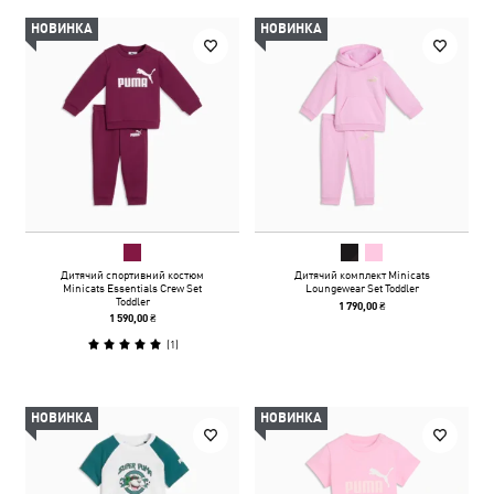
НОВИНКА
НОВИНКА
Дитячий спортивний костюм
Дитячий комплект Minicats
Minicats Essentials Crew Set
Loungewear Set Toddler
Toddler
1 790,00 ₴
1 590,00 ₴
(
1
)
НОВИНКА
НОВИНКА