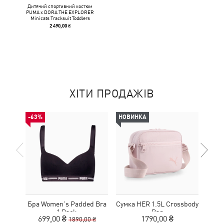
Дитячий спортивний костюм
PUMA x DORA THE EXPLORER
Minicats Tracksuit Toddlers
2 490,00 ₴
ХІТИ ПРОДАЖІВ
-63%
НОВИНКА
НОВ
Бра Women's Padded Bra
Сумка HER 1.5L Crossbody
Кед
1 Pack
Bag
Sue
699,00 ₴
1790,00 ₴
1890,00 ₴