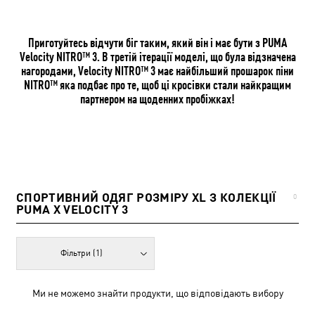
Приготуйтесь відчути біг таким, який він і має бути з PUMA
Velocity NITRO™ 3. В третій ітерації моделі, що була відзначена
нагородами, Velocity NITRO™ 3 має найбільший прошарок піни
NITRO™ яка подбає про те, щоб ці кросівки стали найкращим
партнером на щоденних пробіжках!
СПОРТИВНИЙ ОДЯГ РОЗМІРУ XL З КОЛЕКЦІЇ
0
PUMA X VELOCITY 3
Фільтри
(1)
Ми не можемо знайти продукти, що відповідають вибору