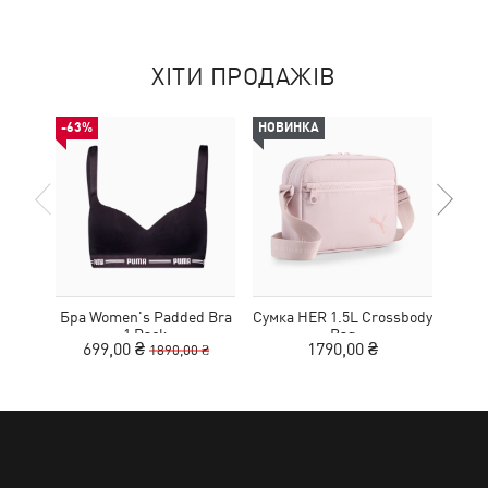
ХІТИ ПРОДАЖІВ
-63%
НОВИНКА
НОВ
Бра Women's Padded Bra
Сумка HER 1.5L Crossbody
Кед
1 Pack
Bag
Sue
699,00 ₴
1790,00 ₴
1890,00 ₴