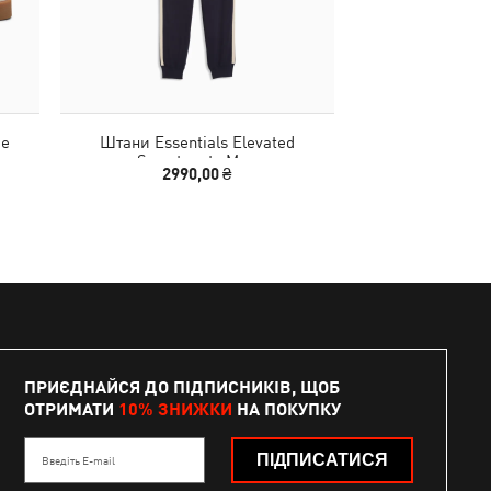
de
Штани Essentials Elevated
Кепка PREMIU
Sweatpants Men
Baseb
2990,00 ₴
1390
ПРИЄДНАЙСЯ ДО ПІДПИСНИКІВ, ЩОБ
ОТРИМАТИ
10% ЗНИЖКИ
НА ПОКУПКУ
ПІДПИСАТИСЯ
Введіть E-mail