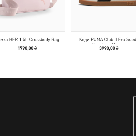
мка HER 1.5L Crossbody Bag
Кеди PUMA Club II Era Sue
Sneakers Unisex
1790,00 ₴
3990,00 ₴