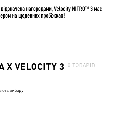
ла відзначена нагородами, Velocity NITRO™ 3 має
нером на щоденних пробіжках!
 X VELOCITY 3
0
ТОВАРІВ
ають вибору