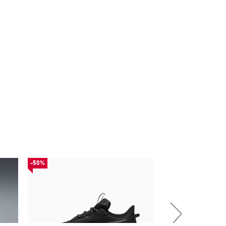
-50%
-30%