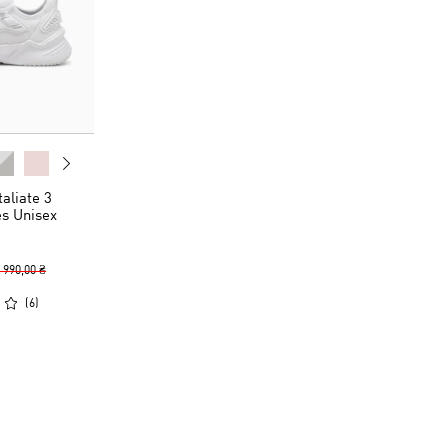
aliate 3
s Unisex
 990,00 ₴
(
6
)