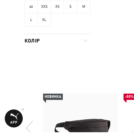
46
XXS
XS
S
M
L
XL
КОЛІР
НОВИНКА
-50%