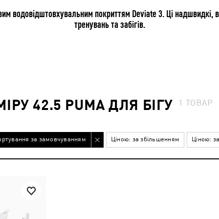
овим водовідштовхувальним покриттям Deviate 3. Ці надшвидкі, в
тренувань та забігів.
ІРУ 42.5 PUMA ДЛЯ БІГУ
1
ТОВАР
ортування за замовчуванням
Ціною: за збільшенням
Ціною: з