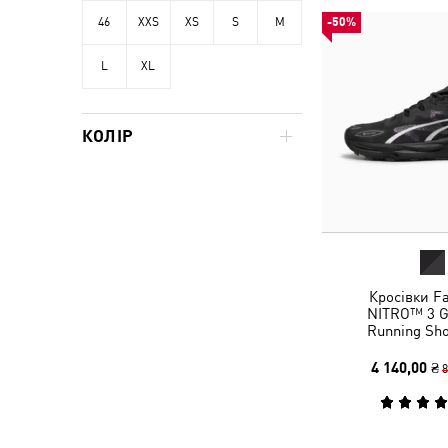
46
XXS
XS
S
M
-50%
L
XL
КОЛІР
Кросівки Fa
NITRO™ 3 GT
Running Sh
4 140,00 ₴
8