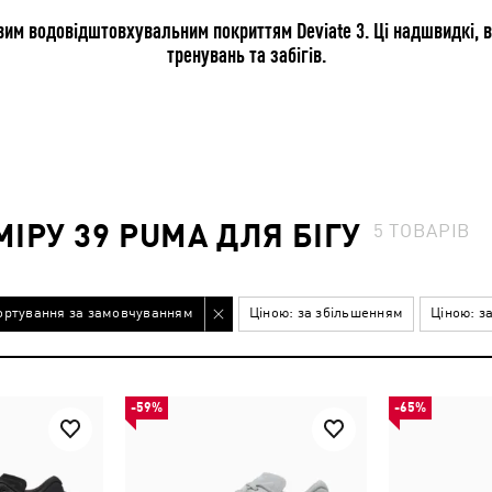
овим водовідштовхувальним покриттям Deviate 3. Ці надшвидкі, в
тренувань та забігів.
ІРУ 39 PUMA ДЛЯ БІГУ
5
ТОВАРІВ
ортування за замовчуванням
Ціною: за збільшенням
Ціною: з
-59%
-65%