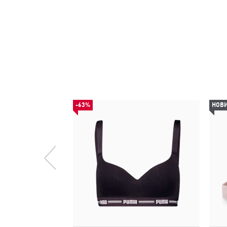
-63%
НОВ