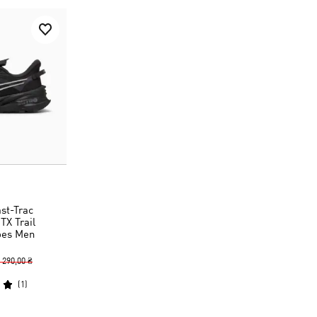
st-Trac
X Trail
oes Men
 290,00 ₴
(
1
)