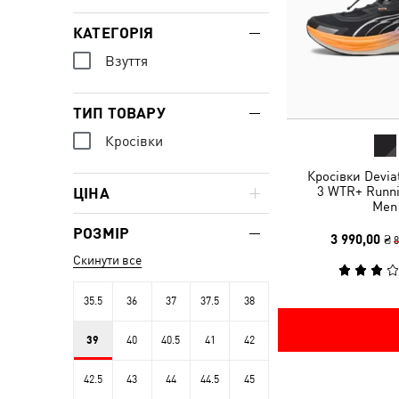
КАТЕГОРІЯ
Взуття
ТИП ТОВАРУ
Кросівки
Кросівки Devi
3 WTR+ Runni
ЦІНА
Men
РОЗМІР
3 990,00 ₴
8
Скинути все
35.5
36
37
37.5
38
39
40
40.5
41
42
42.5
43
44
44.5
45