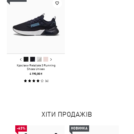
Кросівки Retaliate 3 Running
Shoes Unisex
4 190,00 ₴
(
6
)
ХІТИ ПРОДАЖІВ
-63%
НОВИНКА
НОВ