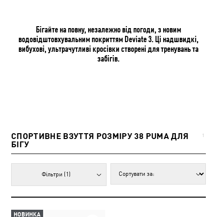
Бігайте на повну, незалежно від погоди, з новим
водовідштовхувальним покриттям Deviate 3. Ці надшвидкі,
вибухові, ультрачутливі кросівки створені для тренувань та
забігів.
СПОРТИВНЕ ВЗУТТЯ РОЗМІРУ 38 PUMA ДЛЯ
1
БІГУ
Фільтри
(1)
НОВИНКА