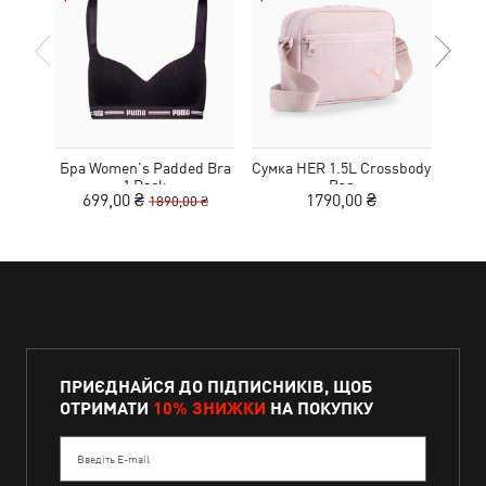
Бра Women's Padded Bra
Сумка HER 1.5L Crossbody
Кед
1 Pack
Bag
Sue
699,00 ₴
1790,00 ₴
1890,00 ₴
ПРИЄДНАЙСЯ ДО ПІДПИСНИКІВ, ЩОБ
ОТРИМАТИ
10% ЗНИЖКИ
НА ПОКУПКУ
Введіть E-mail