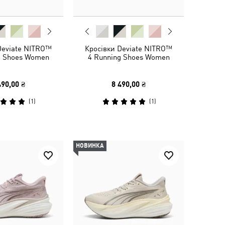
Deviate NITRO™
Кросівки Deviate NITRO™
g Shoes Women
4 Running Shoes Women
490,00 ₴
8 490,00 ₴
(
1
)
(
1
)
НОВИНКА