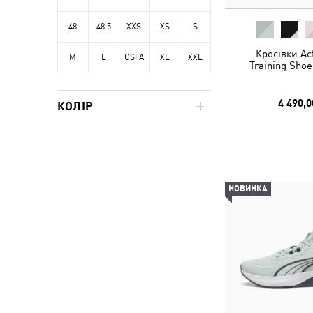
48
48.5
XXS
XS
S
Кросівки Ac
M
L
OSFA
XL
XXL
Training Sho
4 490,0
КОЛІР
НОВИНКА