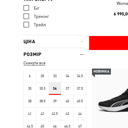
Wome
Біг
6 990,0
Тренінг
Трейл
ЦІНА
РОЗМІР
Скинути все
НОВИНКА
6
28
33
34
34.5
35
35.5
36
37
37.5
38
38.5
39
40
40.5
41
42
42.5
43
44
44.5
45
46
46.5
47