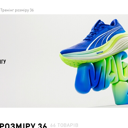
і Тренінг розміру 36
ІГУ
 РОЗМІРУ 36
66
ТОВАРІВ