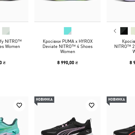
ify NITRO™
Кросівки PUMA x HYROX
Кросі
oes Women
Deviate NITRO™ 4 Shoes
NITRO™ 2
Women
0 ₴
8 990,00 ₴
8 
НОВИНКА
НОВИНКА