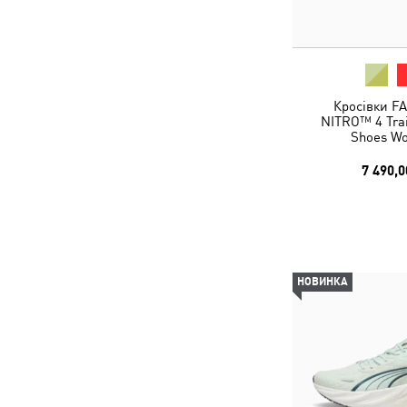
Кросівки FA
NITRO™ 4 Trai
Shoes W
7 490,0
НОВИНКА