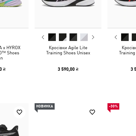
A x HYROX
Кросівки Agile Lite
Кросівк
RO™ Shoes
Training Shoes Unisex
Training
n
0 ₴
3 590,00 ₴
3 
НОВИНКА
-30%