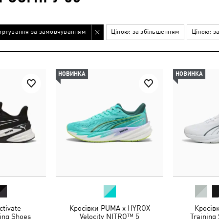
ортування за замовчуванням
Ціною: за збільшенням
Ціною: з
НОВИНКА
НОВИНКА
ctivate
Кросівки PUMA x HYROX
Кросівк
ing Shoes
Velocity NITRO™ 5
Trainin