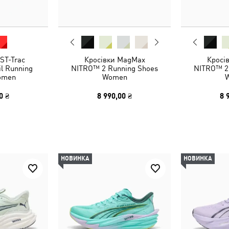
ST-Trac
Кросівки MagMax
Кросі
l Running
NITRO™ 2 Running Shoes
NITRO™ 2
omen
Women
0 ₴
8 990,00 ₴
8 
НОВИНКА
НОВИНКА