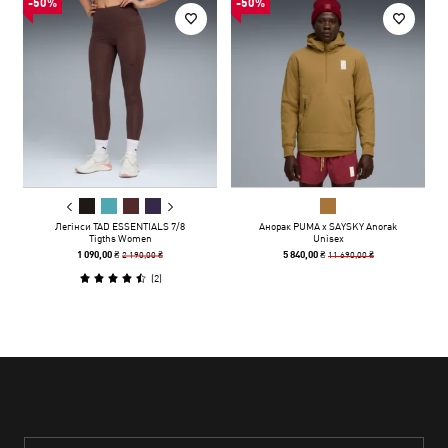
-50%
-50%
Легінси TAD ESSENTIALS 7/8
Анорак PUMA x SAYSKY Anorak
Tigths Women
Unisex
2 190,00 ₴
11 690,00 ₴
1 090,00 ₴
5 840,00 ₴
(
2
)