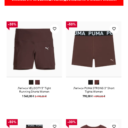
-30%
-50%
Легінси VELOCITY 5" Tight
Легінси PUMA STRONG 3" Short
Running Shorts Women
Tights Women
2 190,00 ₴
1 590,00 ₴
1 540,00 ₴
790,00 ₴
-50%
-30%