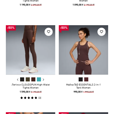
Tights Women
Women
2 390,00 ₴
2 190,00 ₴
1 190,00 ₴
1 090,00 ₴
-50%
-50%
Легінси CLOUDSPUN High-Waist
Майка TAD ESSENTIALS 2-in-1
Tights Women
Tank Women
3 190,00 ₴
1 990,00 ₴
1 590,00 ₴
990,00 ₴
(
3
)