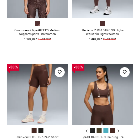
Спортивний бра 4KEEPS Medium
Легінси PUMA STRONG High-
Support Sports Bra Women
Waist 7/8 Tights Women
1 690,00 ₴
2 690,00 ₴
1 190,00 ₴
1 340,00 ₴
-50%
-50%
Легінси CLOUDSPUN 6" Short
Бра CLOUDSPUN Training Bra