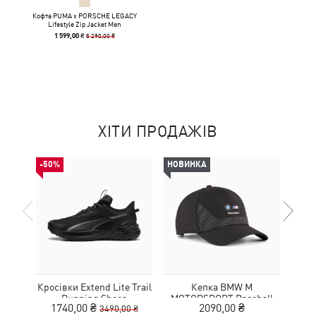
Кофта PUMA x PORSCHE LEGACY
Lifestyle Zip Jacket Men
5 290,00 ₴
1 599,00 ₴
ХІТИ ПРОДАЖІВ
-50%
НОВИНКА
-50%
Кросівки Extend Lite Trail
Кепка BMW M
Футб
Running Shoes
MOTORSPORT Baseball
1740,00 ₴
2090,00 ₴
1
3490,00 ₴
Cap