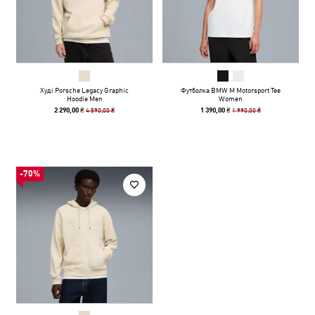
Худі Porsche Legacy Graphic
Футболка BMW M Motorsport Tee
Hoodie Men
Women
4 590,00 ₴
1 990,00 ₴
2 290,00 ₴
1 390,00 ₴
-70%