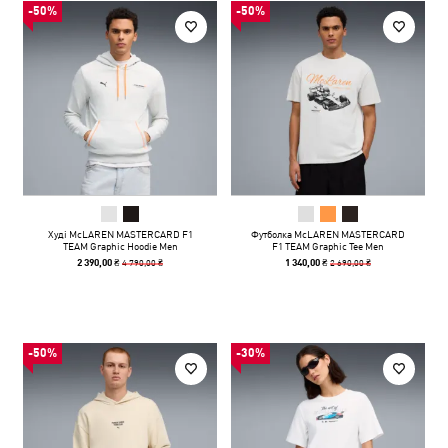
-50%
-50%
Худі McLAREN MASTERCARD F1
Футболка McLAREN MASTERCARD
TEAM Graphic Hoodie Men
F1 TEAM Graphic Tee Men
4 790,00 ₴
2 690,00 ₴
2 390,00 ₴
1 340,00 ₴
-50%
-30%