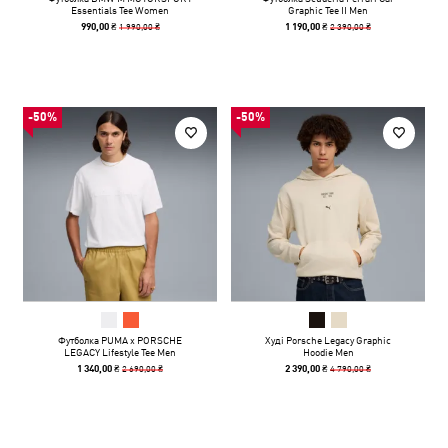
Essentials Tee Women
Graphic Tee II Men
1 990,00 ₴
2 390,00 ₴
990,00 ₴
1 190,00 ₴
-50%
-50%
Футболка PUMA x PORSCHE
Худі Porsche Legacy Graphic
LEGACY Lifestyle Tee Men
Hoodie Men
2 690,00 ₴
4 790,00 ₴
1 340,00 ₴
2 390,00 ₴