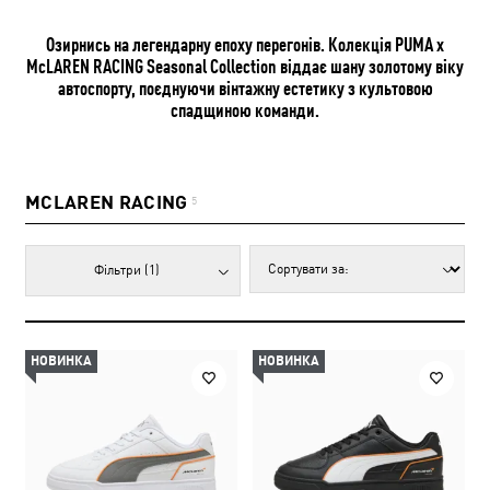
Озирнись на легендарну епоху перегонів. Колекція PUMA x
McLAREN RACING Seasonal Collection віддає шану золотому віку
автоспорту, поєднуючи вінтажну естетику з культовою
спадщиною команди.
MCLAREN RACING
5
Фільтри
(1)
НОВИНКА
НОВИНКА