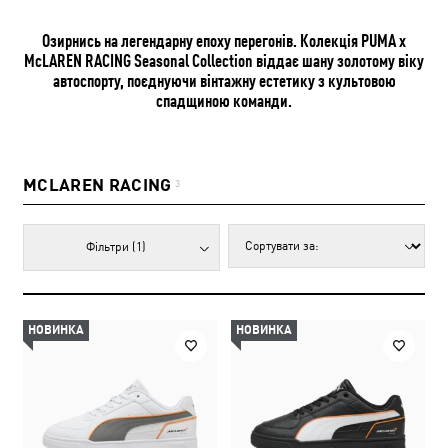
Озирнись на легендарну епоху перегонів. Колекція PUMA x
McLAREN RACING Seasonal Collection віддає шану золотому віку
автоспорту, поєднуючи вінтажну естетику з культовою
спадщиною команди.
MCLAREN RACING
3
Фільтри
(1)
НОВИНКА
НОВИНКА