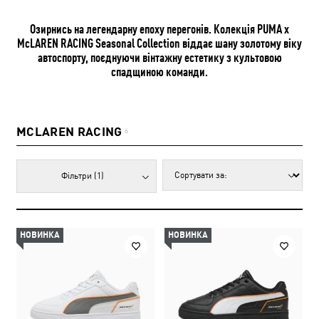
Озирнись на легендарну епоху перегонів. Колекція PUMA x
McLAREN RACING Seasonal Collection віддає шану золотому віку
автоспорту, поєднуючи вінтажну естетику з культовою
спадщиною команди.
MCLAREN RACING
6
Фільтри
(1)
НОВИНКА
НОВИНКА