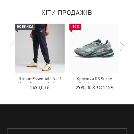
ХІТИ ПРОДАЖІВ
НОВИНКА
-50%
-50%
Штани Essentials No. 1
Кросівки RS Surge
Шльо
Logo Sweatpants Men
Sneakers Unisex
2490,00 ₴
2990,00 ₴
1
5990,00 ₴