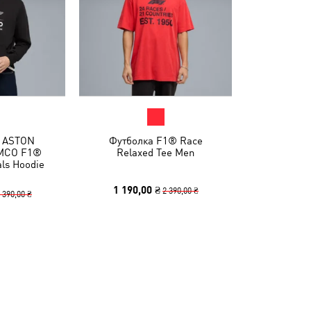
x ASTON
Футболка F1® Race
MCO F1®
Relaxed Tee Men
ls Hoodie
1 190,00 ₴
2 390,00 ₴
 390,00 ₴