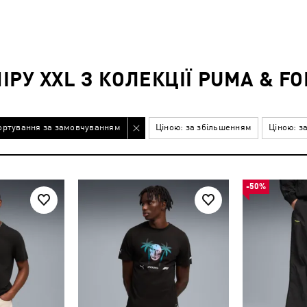
РУ XXL З КОЛЕКЦІЇ PUMA & F
ортування за замовчуванням
Ціною: за збільшенням
Ціною: з
-50%