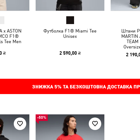
A x ASTON
Футболка F1® Miami Tee
Штани P
MCO F1®
Unisex
MARTIN
ls Tee Men
TEAM L
Oversiz
0 ₴
2 590,00 ₴
2 190,
ЗНИЖКА
5%
ТА БЕЗКОШТОВНА ДОСТАВКА ПР
-50%