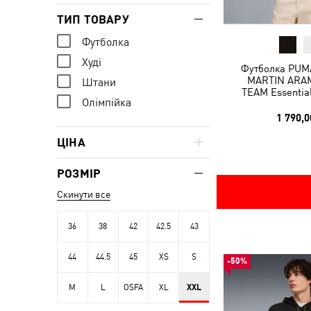
ТИП ТОВАРУ
Футболка
Худі
Футболка PUM
MARTIN ARA
Штани
TEAM Essentia
Олімпійка
1 790,0
ЦІНА
РОЗМІР
Скинути все
36
38
42
42.5
43
44
44.5
45
XS
S
-50%
M
L
OSFA
XL
XXL