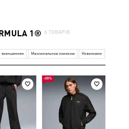
ORMULA 1®
6
ТОВАРІВ
а зменшенням
Максимальною знижкою
Новинками
-30%