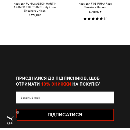
Кросівки PUMA x ASTON MARTIN
Кросівки F1® PUMA Fade
ARAMCO F1® TEAM Trinity 2 Low
Sneakers Unisex
Sneakers Unisex
6 790,00 ₴
5 690,00 ₴
(
1
)
ПРИЄДНАЙСЯ ДО ПІДПИСНИКІВ, ЩОБ
ОТРИМАТИ
10% ЗНИЖКИ
НА ПОКУПКУ
Введіть E-mail
ПІДПИСАТИСЯ