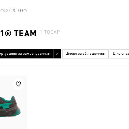
ramco F1® Team
F1® TEAM
1
ТОВАР
ортування за замовчуванням
Ціною: за збільшенням
Ціною: з