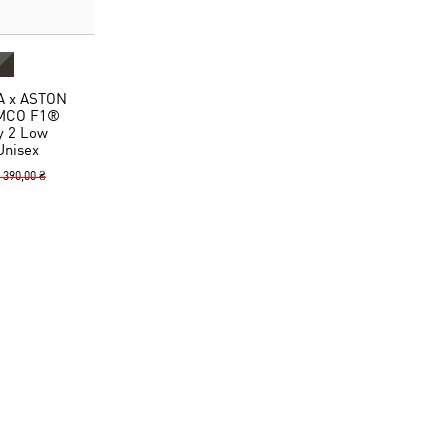
A x ASTON
MCO F1®
y 2 Low
Unisex
 390,00 ₴