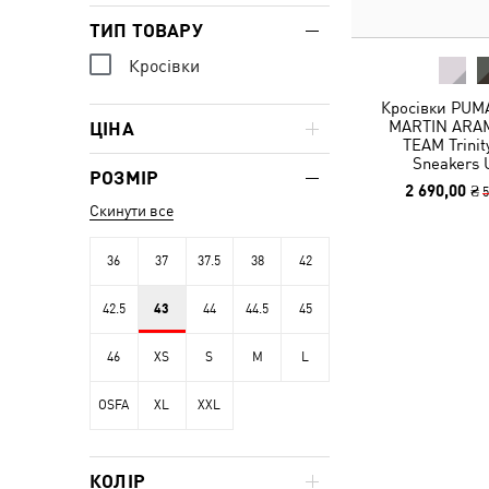
ТИП ТОВАРУ
Кросівки
Кросівки PUM
MARTIN ARA
ЦІНА
TEAM Trinit
Sneakers 
РОЗМІР
2 690,00 ₴
5
Скинути все
36
37
37.5
38
42
42.5
43
44
44.5
45
46
XS
S
M
L
OSFA
XL
XXL
КОЛІР