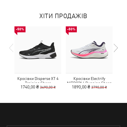
ХІТИ ПРОДАЖІВ
-50%
-50%
НОВ
Кросівки Disperse XT 4
Кросівки Electrify
Training Shoes
NITRO™ 4 Running Shoes
MOT
1740,00 ₴
1890,00 ₴
3490,00 ₴
3790,00 ₴
Youth