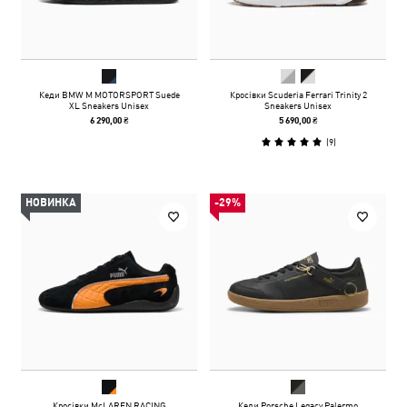
Кеди BMW M MOTORSPORT Suede
Кросівки Scuderia Ferrari Trinity 2
XL Sneakers Unisex
Sneakers Unisex
6 290,00 ₴
5 690,00 ₴
(
9
)
НОВИНКА
-29%
Кросівки McLAREN RACING
Кеди Porsche Legacy Palermo