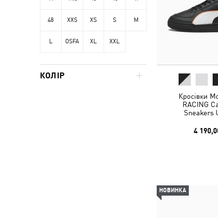
48
XXS
XS
S
M
L
OSFA
XL
XXL
КОЛІР
Кросівки 
RACING Cav
Sneakers 
4 190,0
НОВИНКА