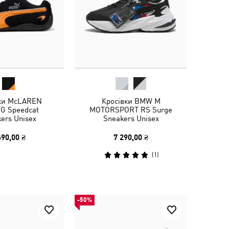
ки McLAREN
Кросівки BMW M
G Speedcat
MOTORSPORT RS Surge
ers Unisex
Sneakers Unisex
690,00 ₴
7 290,00 ₴
(
1
)
-50%