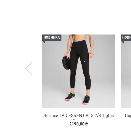
НОВИНКА
НОВ
Легінси TAD ESSENTIALS 7/8 Tigths
Шор
Women
2190,00 ₴