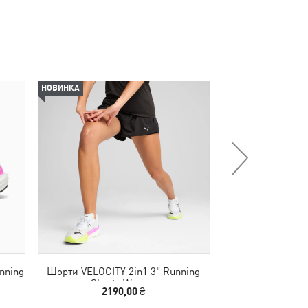
НОВИНКА
НОВИНКА
nning
Шорти VELOCITY 2in1 3" Running
Футболка TAD ESS
Shorts Women
Tee
2190,00 ₴
1290