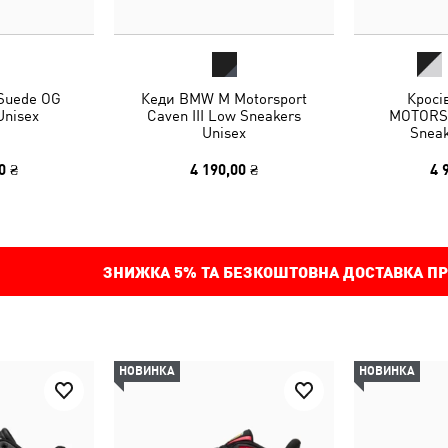
 Suede OG
Кеди BMW M Motorsport
Кросі
Unisex
Caven III Low Sneakers
MOTORSP
Unisex
Sneak
0 ₴
4 190,00 ₴
4 
ЗНИЖКА
5%
ТА БЕЗКОШТОВНА ДОСТАВКА ПР
НОВИНКА
НОВИНКА