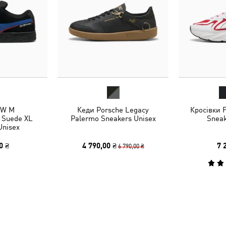
MW M
Кеди Porsche Legacy
Кросівки
Suede XL
Palermo Sneakers Unisex
Sneak
Unisex
0 ₴
4 790,00 ₴
7 
6 790,00 ₴