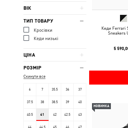
ВІК
ТИП ТОВАРУ
Кеди Ferrari
Кросівки
Sneakers 
Кеди низькі
5 590,0
ЦІНА
РОЗМІР
Скинути все
6
7
35.5
36
37
37.5
38
38.5
39
40
НОВИНКА
40.5
41
42
42.5
43
44
44.5
45
46
47