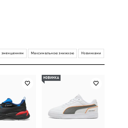
а зменшенням
Максимальною знижкою
Новинками
НОВИНКА