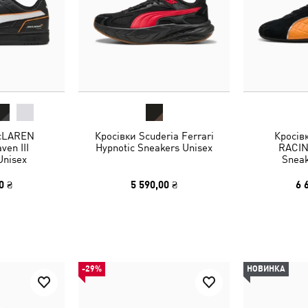
McLAREN
Кросівки Scuderia Ferrari
Кросів
en III
Hypnotic Sneakers Unisex
RACIN
Unisex
Sneak
0 ₴
5 590,00 ₴
6 
-29%
НОВИНКА