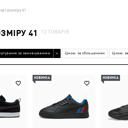
орт розміру 41
ЗМІРУ 41
12
ТОВАРІВ
ортування за замовчуванням
Ціною: за збільшенням
Ціною: з
НОВИНКА
НОВИНКА