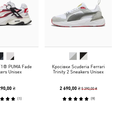
 F1® PUMA Fade
Кросівки Scuderia Ferrari
ers Unisex
Trinity 2 Sneakers Unisex
290,00 ₴
2 690,00 ₴
5 390,00 ₴
(
1
)
(
9
)