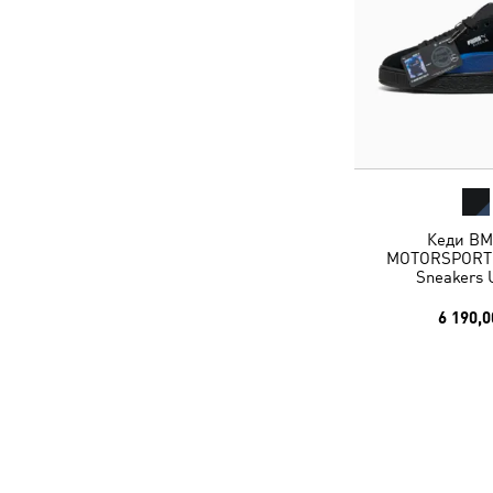
Кеди B
MOTORSPORT 
Sneakers 
6 190,0