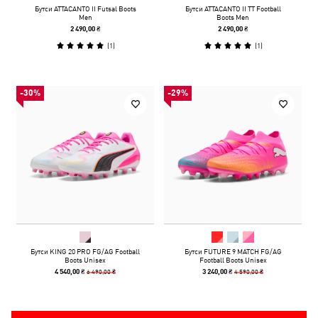
Бутси ATTACANTO II Futsal Boots
Бутси ATTACANTO II TT Football
Men
Boots Men
2 490,00 ₴
2 490,00 ₴
(
1
)
(
1
)
-30%
-29%
Бутси KING 20 PRO FG/AG Football
Бутси FUTURE 9 MATCH FG/AG
Boots Unisex
Football Boots Unisex
6 490,00 ₴
4 590,00 ₴
4 540,00 ₴
3 240,00 ₴