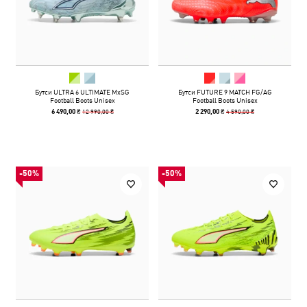
Бутси ULTRA 6 ULTIMATE MxSG
Бутси FUTURE 9 MATCH FG/AG
Football Boots Unisex
Football Boots Unisex
12 990,00 ₴
4 590,00 ₴
6 490,00 ₴
2 290,00 ₴
-50%
-50%