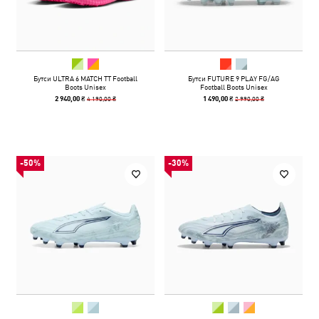
Бутси ULTRA 6 MATCH TT Football
Бутси FUTURE 9 PLAY FG/AG
Boots Unisex
Football Boots Unisex
4 190,00 ₴
2 990,00 ₴
2 940,00 ₴
1 490,00 ₴
-50%
-30%