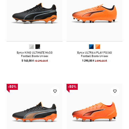
Бутси KING ULTIMATE MxSG
Бутси ULTRA 6 PLAY FG/AG
Football Boots Unisex
Football Boots Unisex
10 290,00 ₴
2 590,00 ₴
5 140,00 ₴
1 290,00 ₴
-50%
-50%