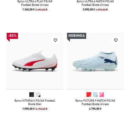
Бутси ULTRA 6 PLAY FG/AG
Бутси ULTRA 6 MATCH FG/AG
Football Boots Unisex
Football Boots Unisex
2 690,00 ₴
4 390,00 ₴
1 340,00 ₴
3 090,00 ₴
-50%
НОВИНКА
Бутси VITORIA II FG/AG Football
Бутси FUTURE 9 MATCH FG/AG
Boots Men
Football Boots Unisex
2 190,00 ₴
1 090,00 ₴
4 790,00 ₴