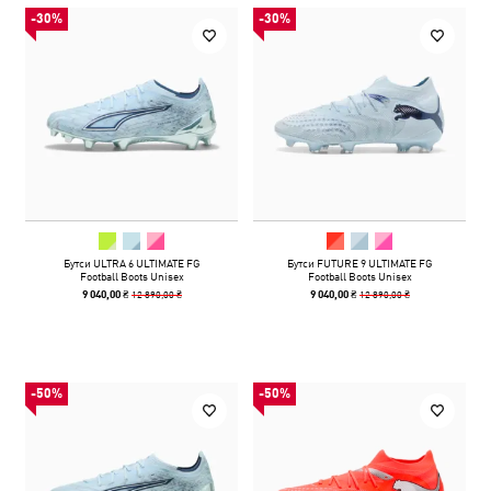
-30%
-30%
Бутси ULTRA 6 ULTIMATE FG
Бутси FUTURE 9 ULTIMATE FG
Football Boots Unisex
Football Boots Unisex
12 890,00 ₴
12 890,00 ₴
9 040,00 ₴
9 040,00 ₴
-50%
-50%