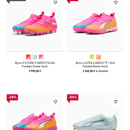
Бутси FUTURE 9 MATCH FG/AG
Бутси ULTRA 6 MATCH TT + Mid
Football Shoes Youth
Football Boots Youth
3 190,00 ₴
3 990,00 ₴
2 240,00 ₴
-28%
-50%