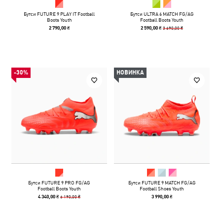
Бутси FUTURE 9 PLAY IT Football
Бутси ULTRA 6 MATCH FG/AG
Boots Youth
Football Boots Youth
3 690,00 ₴
2 790,00 ₴
2 590,00 ₴
-30%
НОВИНКА
Бутси FUTURE 9 PRO FG/AG
Бутси FUTURE 9 MATCH FG/AG
Football Boots Youth
Football Shoes Youth
6 190,00 ₴
4 340,00 ₴
3 990,00 ₴