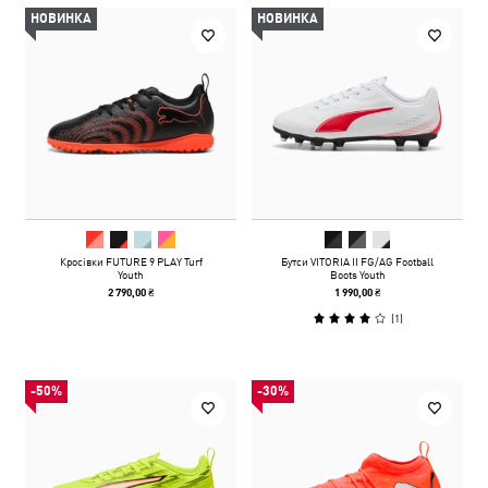
НОВИНКА
НОВИНКА
Кросівки FUTURE 9 PLAY Turf
Бутси VITORIA II FG/AG Football
Youth
Boots Youth
2 790,00 ₴
1 990,00 ₴
(
1
)
-50%
-30%