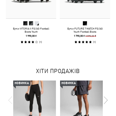
Бутси VITORIA II FG/AG Football
Бутси FUTURE 7 MATCH FG/AG
Boots Youth
Youth Football Boots
3 590,00 ₴
1 990,00 ₴
1 790,00 ₴
(
1
)
(
1
)
ХІТИ ПРОДАЖІВ
НОВИНКА
НОВИНКА
-50%