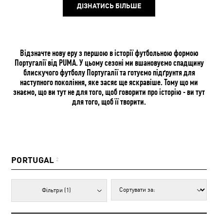
ДІЗНАТИСЬ БІЛЬШЕ
Відзначте нову еру з першою в історії футбольною формою
Португалії від PUMA. У цьому сезоні ми вшановуємо спадщину
блискучого футболу Португалії та готуємо підґрунтя для
наступного покоління, яке засяє ще яскравіше. Тому що ми
знаємо, що ви тут не для того, щоб говорити про історію - ви тут
для того, щоб її творити.
PORTUGAL
2
Фільтри
(1)