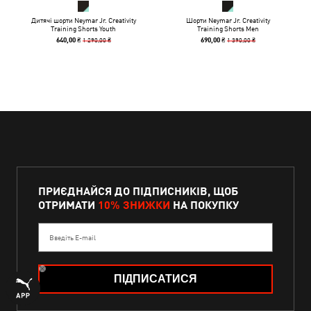
Дитячі шорти Neymar Jr. Creativity
Шорти Neymar Jr. Creativity
Training Shorts Youth
Training Shorts Men
1 290,00 ₴
1 390,00 ₴
640,00 ₴
690,00 ₴
ПРИЄДНАЙСЯ ДО ПІДПИСНИКІВ, ЩОБ
ОТРИМАТИ
10% ЗНИЖКИ
НА ПОКУПКУ
Введіть E-mail
ПІДПИСАТИСЯ