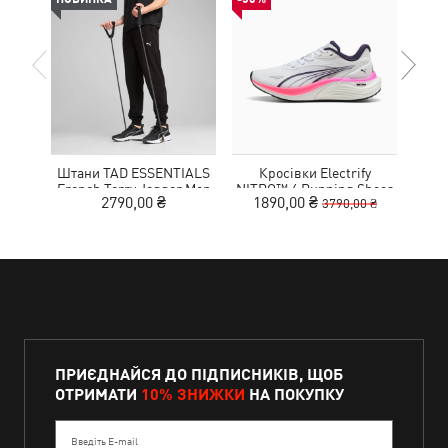
Штани TAD ESSENTIALS
Кросівки Electrify
French Terry Jogger Men
NITRO™ 4 Running Shoes
MOT
2790,00 ₴
1890,00 ₴
9
3790,00 ₴
Youth
ПРИЄДНАЙСЯ ДО ПІДПИСНИКІВ, ЩОБ
ОТРИМАТИ
10% ЗНИЖКИ
НА ПОКУПКУ
Введіть E-mail