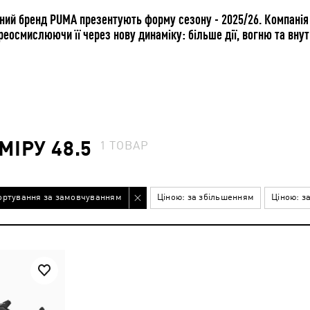
ний бренд PUMA презентують форму сезону - 2025/26. Компанія
реосмислюючи її через нову динаміку: більше дії, вогню та вну
ІРУ 48.5
1
ТОВАР
ортування за замовчуванням
Ціною: за збільшенням
Ціною: з