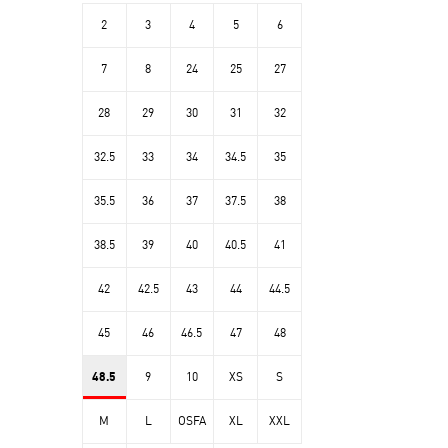
2
3
4
5
6
7
8
24
25
27
28
29
30
31
32
32.5
33
34
34.5
35
35.5
36
37
37.5
38
38.5
39
40
40.5
41
42
42.5
43
44
44.5
45
46
46.5
47
48
48.5
9
10
XS
S
M
L
OSFA
XL
XXL