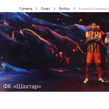
Головна
Спорт
Футбол
Колекція Команди р