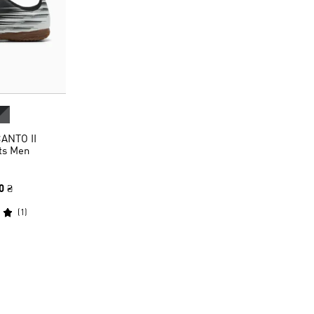
ANTO II
ts Men
0 ₴
(
1
)