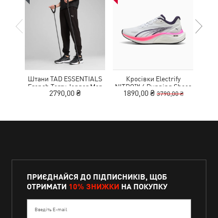
Штани TAD ESSENTIALS
Кросівки Electrify
French Terry Jogger Men
NITRO™ 4 Running Shoes
MOT
2790,00 ₴
1890,00 ₴
9
3790,00 ₴
Youth
ПРИЄДНАЙСЯ ДО ПІДПИСНИКІВ, ЩОБ
ОТРИМАТИ
10% ЗНИЖКИ
НА ПОКУПКУ
Введіть E-mail