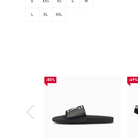
6
XXS
XS
S
M
L
XL
XXL
-50%
-69%