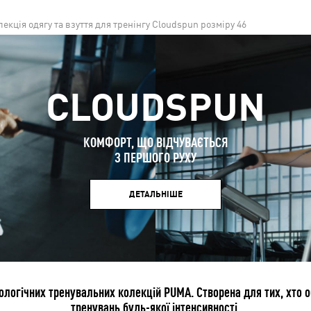
лекція одягу та взуття для тренінгу Cloudspun розміру 46
CLOUDSPUN
КОМФОРТ, ЩО ВІДЧУВАЄТЬСЯ
З ПЕРШОГО РУХУ
ДЕТАЛЬНІШЕ
огічних тренувальних колекцій PUMA. Створена для тих, хто о
тренувань будь-якої інтенсивності.