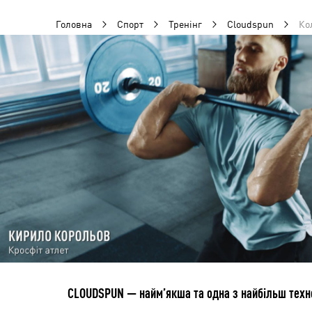
Головна
Спорт
Тренінг
Cloudspun
Ко
CLOUDSPUN — найм’якша та одна з найбільш технол