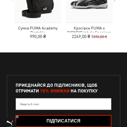
Сумка PUMA Academy
Кросівки PUMA x
Рю
Portable
RIPNDIP Inhale Sneakers
990,00 ₴
2249,00 ₴
7390,00 ₴
ПРИЄДНАЙСЯ ДО ПІДПИСНИКІВ, ЩОБ
ОТРИМАТИ
10% ЗНИЖКИ
НА ПОКУПКУ
Введіть E-mail
ПІДПИСАТИСЯ