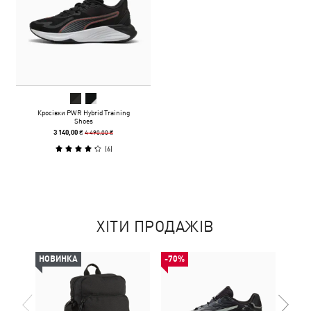
Кросівки PWR Hybrid Training
Shoes
4 490,00 ₴
3 140,00 ₴
(
6
)
ХІТИ ПРОДАЖІВ
НОВИНКА
-70%
НОВ