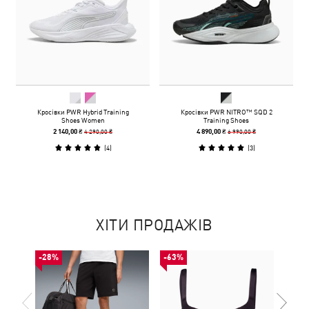
Кросівки PWR Hybrid Training
Кросівки PWR NITRO™ SQD 2
Shoes Women
Training Shoes
4 290,00 ₴
6 990,00 ₴
2 140,00 ₴
4 890,00 ₴
(
4
)
(
3
)
ХІТИ ПРОДАЖІВ
-28%
-63%
-53%