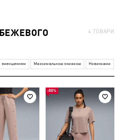
 БЕЖЕВОГО
4
ТОВАРИ
а зменшенням
Максимальною знижкою
Новинками
-50%