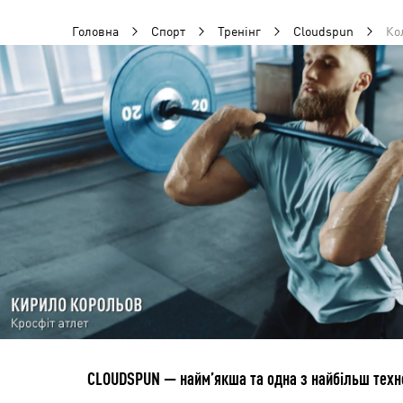
Головна
Спорт
Тренінг
Cloudspun
Ко
CLOUDSPUN — найм’якша та одна з найбільш технол