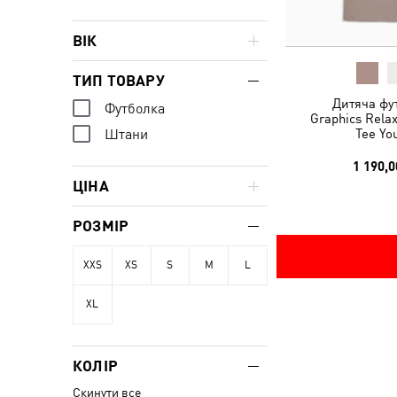
ВІК
ТИП ТОВАРУ
Дитяча фу
Футболка
Graphics Rela
Tee Yo
Штани
1 190,0
ЦІНА
РОЗМІР
XXS
XS
S
M
L
XL
КОЛІР
Скинути все