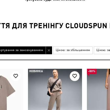
ТТЯ ДЛЯ ТРЕНІНГУ CLOUDSPUN
ортування за замовчуванням
Ціною: за збільшенням
Ціною: з
НОВИНКА
-50%