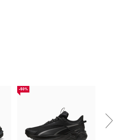
-50%
-30%