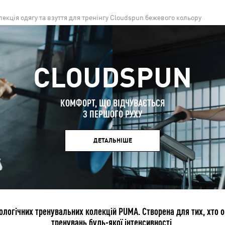
лекція одягу та взуття для тренінгу Cloudspun бежевого кольору
CLOUDSPUN
КОМФОРТ, ЩО ВІДЧУВАЄТЬСЯ
З ПЕРШОГО РУХУ
ДЕТАЛЬНІШЕ
огічних тренувальних колекцій PUMA. Створена для тих, хто о
тренувань будь-якої інтенсивності.