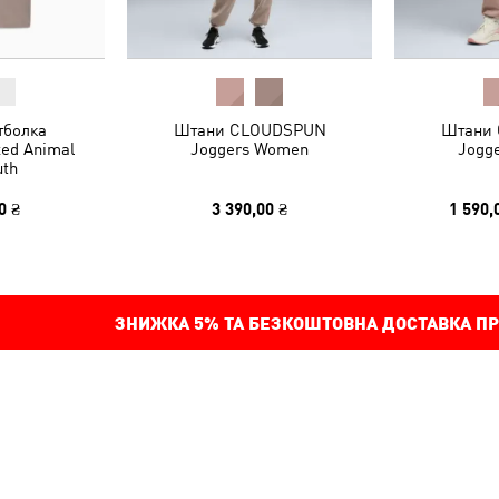
тболка
Штани CLOUDSPUN
Штани
xed Animal
Joggers Women
Jogg
uth
0 ₴
3 390,00 ₴
1 590,
ЗНИЖКА
5%
ТА БЕЗКОШТОВНА ДОСТАВКА ПР