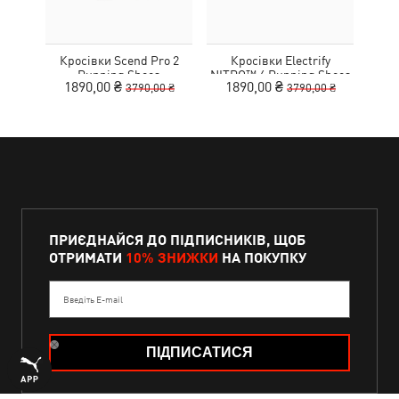
Кросівки Scend Pro 2
Кросівки Electrify
Running Shoes
NITRO™ 4 Running Shoes
MOT
1890,00 ₴
1890,00 ₴
9
3790,00 ₴
3790,00 ₴
Youth
ПРИЄДНАЙСЯ ДО ПІДПИСНИКІВ, ЩОБ
ОТРИМАТИ
10% ЗНИЖКИ
НА ПОКУПКУ
Введіть E-mail
ПІДПИСАТИСЯ