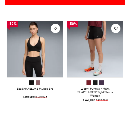
-50%
-50%
Бра SHAPELUXE Plunge Bra
Шорти PUMA x HYROX
SHAPELUXE 3" Tight Shorts
Women
2 690,00 ₴
1 340,00 ₴
3 490,00 ₴
1 740,00 ₴