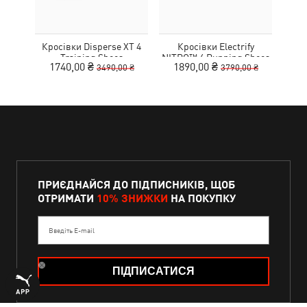
Кросівки Disperse XT 4
Кросівки Electrify
Training Shoes
NITRO™ 4 Running Shoes
MOT
1740,00 ₴
1890,00 ₴
3490,00 ₴
3790,00 ₴
Youth
ПРИЄДНАЙСЯ ДО ПІДПИСНИКІВ, ЩОБ
ОТРИМАТИ
10% ЗНИЖКИ
НА ПОКУПКУ
Введіть E-mail
ПІДПИСАТИСЯ