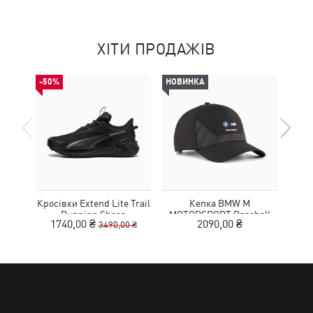
ХІТИ ПРОДАЖІВ
-50%
НОВИНКА
-50%
Кросівки Extend Lite Trail
Кепка BMW M
Футб
Running Shoes
MOTORSPORT Baseball
1740,00 ₴
2090,00 ₴
1
3490,00 ₴
Cap